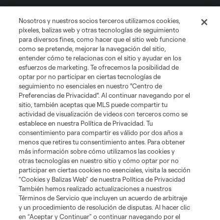
Tienda
Nosotros y nuestros socios terceros utilizamos cookies,
píxeles, balizas web y otras tecnologías de seguimiento
para diversos fines, como hacer que el sitio web funcione
Club Sites
como se pretende, mejorar la navegación del sitio,
entender cómo te relacionas con el sitio y ayudar en los
esfuerzos de marketing. Te ofrecemos la posibilidad de
optar por no participar en ciertas tecnologías de
seguimiento no esenciales en nuestro "Centro de
Preferencias de Privacidad". Al continuar navegando por el
sitio, también aceptas que MLS puede compartir tu
actividad de visualización de videos con terceros como se
establece en nuestra Política de Privacidad. Tu
Términos de servicio
Política de privacidad
No vender mi información
consentimiento para compartir es válido por dos años a
Cookies Settings
menos que retires tu consentimiento antes. Para obtener
más información sobre cómo utilizamos las cookies y
©2026 MLS. El nombre y escudo de la Major League Soccer y MLS son
otras tecnologías en nuestro sitio y cómo optar por no
marcas registradas de League Soccer, L.L.C. (“MLS”). Los nombres y logos
de los equipos de la MLS están registrados y son marcas bajo ley común
participar en ciertas cookies no esenciales, visita la sección
de la MLS o son usadas con el permiso de sus propietarios. Uso
“Cookies y Balizas Web” de nuestra Política de Privacidad
desautorizado está prohibido.
También hemos realizado actualizaciones a nuestros
Términos de Servicio que incluyen un acuerdo de arbitraje
y un procedimiento de resolución de disputas. Al hacer clic
en “Aceptar y Continuar” o continuar navegando por el