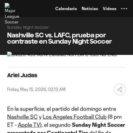
TENT
Calendario
Noticias
Videos
Sunday Night Soccer
Nashville SC vs. LAFC, prueba por
contraste en Sunday Night Soccer
Ariel Judas
Friday, May 15, 2026, 02:13 AM
En la superficie, el partido del domingo entre
Nashville SC
y
Los Angeles Football Club
(8 pm
ET -
Apple TV
), el segundo
Sunday Night Soccer
presentado por Continental Tire
del fin de