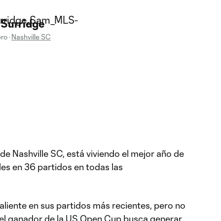
Surridge
ero
·
Nashville SC
o de Nashville SC, está viviendo el mejor año de
es en 36 partidos en todas las
caliente en sus partidos más recientes, pero no
 el ganador de la US Open Cup busca generar