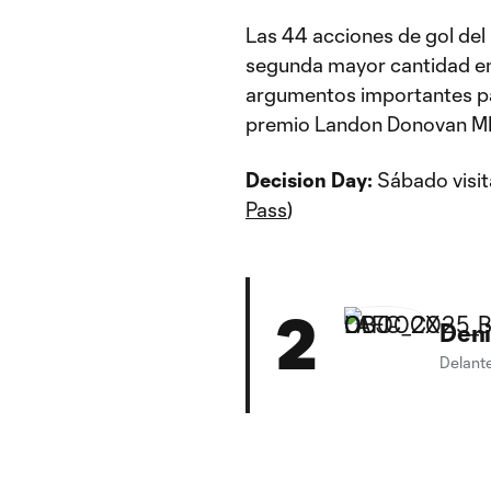
Las 44 acciones de gol del
segunda mayor cantidad e
argumentos importantes par
premio Landon Donovan ML
Decision Day:
Sábado visi
Pass
)
2
Deni
Delant