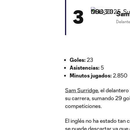
3
Sam 
Delant
Goles:
23
Asistencias:
5
Minutos jugados:
2.850
Sam Surridge
, el delanter
su carrera, sumando 29 gol
competiciones.
El inglés no ha estado tan 
se puede descartar ya que