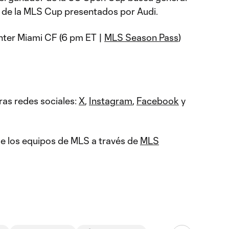
fs de la MLS Cup presentados por Audi.
nter Miami CF (6 pm ET |
MLS Season Pass
)
ras redes sociales:
X
,
Instagram
,
Facebook
y
 de los equipos de MLS a través de
MLS