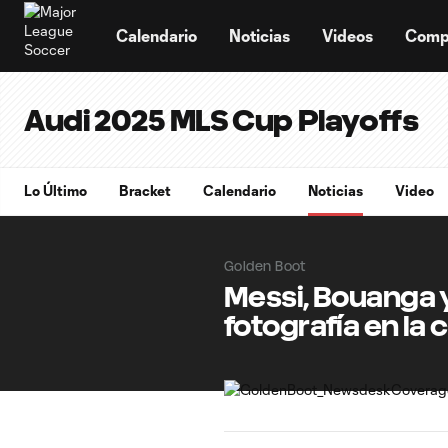
TENT
Calendario
Noticias
Videos
Comp
Audi 2025 MLS Cup Playoffs
Lo Último
Bracket
Calendario
Noticias
Video
Golden Boot
Messi, Bouanga y
fotografía en la 