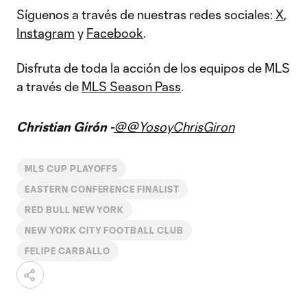
Síguenos a través de nuestras redes sociales:
X
,
Instagram
y
Facebook
.
Disfruta de toda la acción de los equipos de MLS
a través de
MLS Season Pass
.
Christian Girón -
@@YosoyChrisGiron
MLS CUP PLAYOFFS
EASTERN CONFERENCE FINALIST
RED BULL NEW YORK
NEW YORK CITY FOOTBALL CLUB
FELIPE CARBALLO