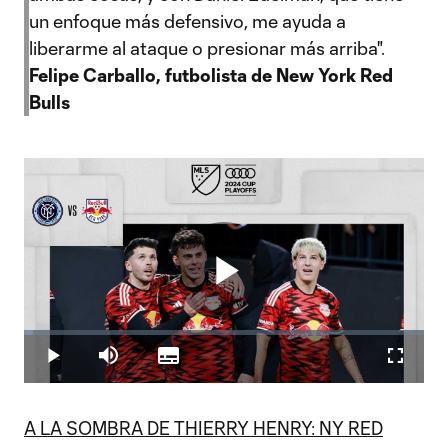
un enfoque más defensivo, me ayuda a
liberarme al ataque o presionar más arriba".
Felipe Carballo, futbolista de New York Red
Bulls
Play
Loaded
:
2.35%
Play
Mute
Subtitles
Fullscr
Video
A LA SOMBRA DE THIERRY HENRY: NY RED