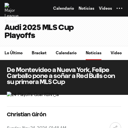
TENT
Calendario
Noticias
Videos
Audi 2025 MLS Cup
Playoffs
Lo Último
Bracket
Calendario
Noticias
Video
De Montevideo a Nueva York, Felipe
Carballo pone a soñar a Red Bulls con
su primera MLS Cup
Christian Girón
Sunday, Nov 24, 2024, 01:48 AM