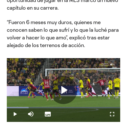
oportunidad de jugar en la MLS marcó un nuevo
capítulo en su carrera.
“Fueron 6 meses muy duros, quienes me
conocen saben lo que sufrí y lo que la luché para
volver a hacer lo que amo”, explicó tras estar
alejado de los terrenos de acción.
Play
Loaded
:
19.27%
Play
Mute
Subtitles
Fullscr