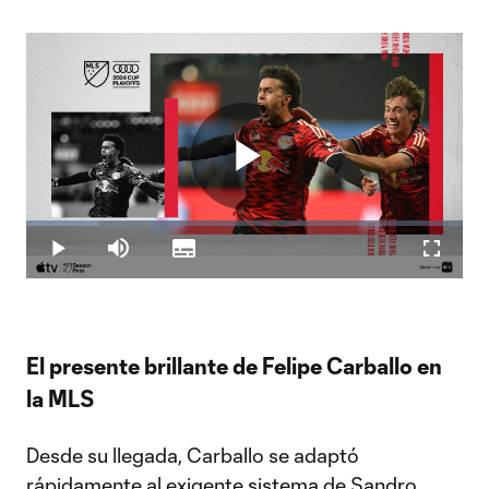
Play
Loaded
:
16.69%
Play
Mute
Subtitles
Fullscr
Video
El presente brillante de Felipe Carballo en
la MLS
Desde su llegada, Carballo se adaptó
rápidamente al exigente sistema de Sandro