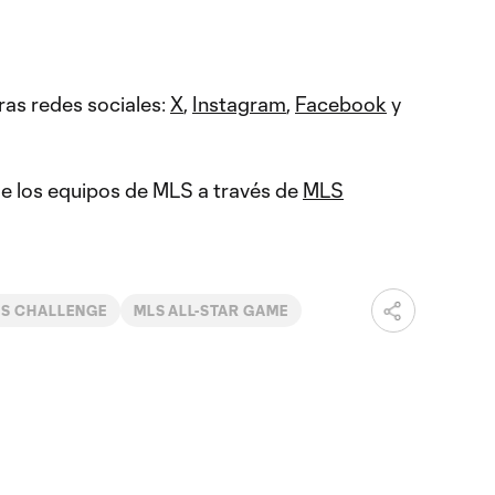
ras redes sociales:
X
,
Instagram
,
Facebook
y
 de los equipos de MLS a través de
MLS
LS CHALLENGE
MLS ALL-STAR GAME