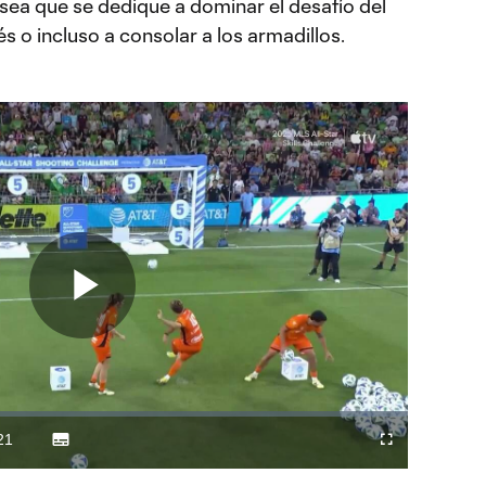
sea que se dedique a dominar el desafío del
s o incluso a consolar a los armadillos.
Play
Video
21
Subtitles
Difundir
Fullscreen
ration
a
Chromecast