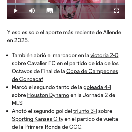
Play
Loaded
:
15.47%
Play
Mute
Subtitles
Fullscr
Video
Y eso es solo el aporte más reciente de Allende
en 2025.
También abrió el marcador en la
victoria 2-0
sobre Cavalier FC en el partido de ida de los
Octavos de Final de la
Copa de Campeones
de Concacaf
Marcó el segundo tanto de la
goleada 4-1
sobre
Houston Dynamo
en la Jornada 2 de
MLS
Anotó el segundo gol del
triunfo 3-1
sobre
Sporting Kansas City
en el partido de vuelta
de la Primera Ronda de CCC.