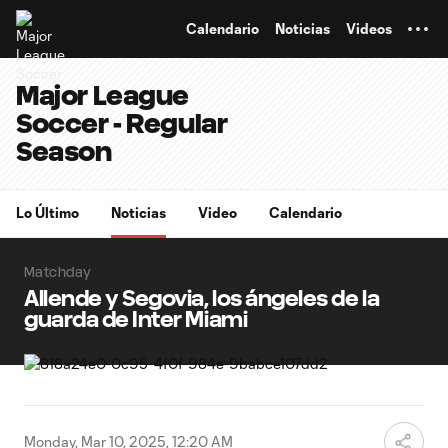
TENT
Calendario
Noticias
Videos
Major League
Soccer - Regular
Season
Lo Último
Noticias
Video
Calendario
Matchday
Allende y Segovia, los ángeles de la
guarda de Inter Miami
Monday, Mar 10, 2025, 12:20 AM