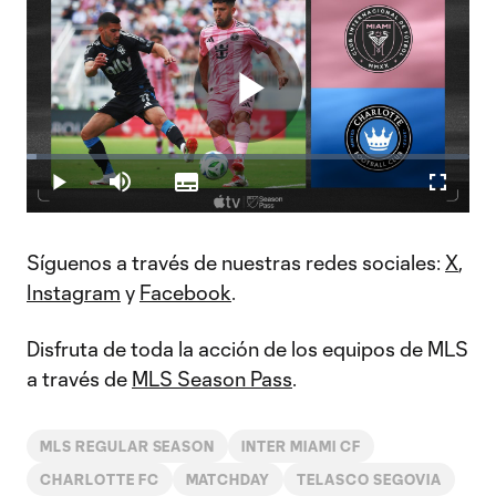
Play
Loaded
:
2.29%
Play
Mute
Subtitles
Fullscr
Video
Síguenos a través de nuestras redes sociales:
X
,
Instagram
y
Facebook
.
Disfruta de toda la acción de los equipos de MLS
a través de
MLS Season Pass
.
MLS REGULAR SEASON
INTER MIAMI CF
CHARLOTTE FC
MATCHDAY
TELASCO SEGOVIA