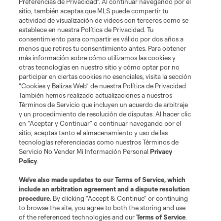
Términos de servicio
Política de privacidad
No vender mi información
Preferencias de Privacidad". Al continuar navegando por el
sitio, también aceptas que MLS puede compartir tu
Cookies Settings
actividad de visualización de videos con terceros como se
©2026 MLS. El nombre y escudo de la Major League Soccer y MLS son
establece en nuestra Política de Privacidad. Tu
marcas registradas de League Soccer, L.L.C. (“MLS”). Los nombres y logos
consentimiento para compartir es válido por dos años a
de los equipos de la MLS están registrados y son marcas bajo ley común
menos que retires tu consentimiento antes. Para obtener
de la MLS o son usadas con el permiso de sus propietarios. Uso
desautorizado está prohibido.
más información sobre cómo utilizamos las cookies y
otras tecnologías en nuestro sitio y cómo optar por no
participar en ciertas cookies no esenciales, visita la sección
“Cookies y Balizas Web” de nuestra Política de Privacidad
También hemos realizado actualizaciones a nuestros
Términos de Servicio que incluyen un acuerdo de arbitraje
y un procedimiento de resolución de disputas. Al hacer clic
en “Aceptar y Continuar” o continuar navegando por el
sitio, aceptas tanto el almacenamiento y uso de las
tecnologías referenciadas como nuestros Términos de
Servicio No Vender Mi Información Personal
Privacy
Policy
.
We’ve also made updates to our
Terms of Service
, which
include an arbitration agreement and a dispute resolution
procedure.
By clicking “Accept & Continue” or continuing
to browse the site, you agree to both the storing and use
of the referenced technologies and our
Terms of Service
.