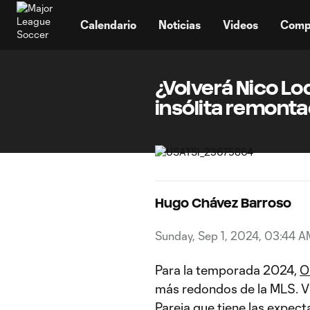
TENT
Calendario
Noticias
Videos
Comp
¿Volverá Nico Lo
insólita remont
Hugo Chávez Barroso
Sunday, Sep 1, 2024, 03:44 A
Para la temporada 2024,
O
más redondos de la MLS. V
Pareja que tiene las expect