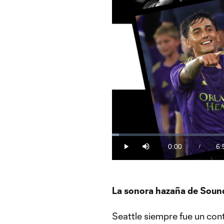
Loaded
:
2.38%
0:00
6:
/
Play
Mute
Current
Du
Time
La sonora hazaña de Soun
Seattle siempre fue un con