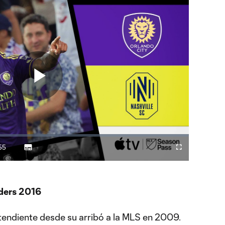
Play
Video
55
Subtitles
Difundir
Fullscreen
ration
a
Chromecast
ders 2016
tendiente desde su arribó a la MLS en 2009.