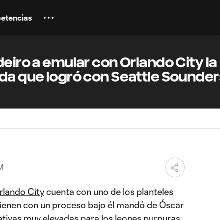
etencias
deiro a emular con Orlando City la
ada que logró con Seattle Sounde
M
rlando City
cuenta con uno de los planteles
ienen con un proceso bajo él mandó de Óscar
ativas muy elevadas para los leones purpuras,