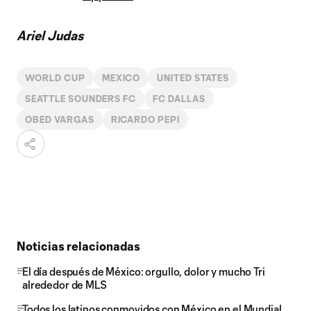
Ariel Judas
WORLD CUP
MEXICO
UNITED STATES
SEATTLE SOUNDERS FC
FC DALLAS
OBED VARGAS
RICARDO PEPI
Noticias relacionadas
El día después de México: orgullo, dolor y mucho Tri
alrededor de MLS
Todos los latinos conmovidos con México en el Mundial