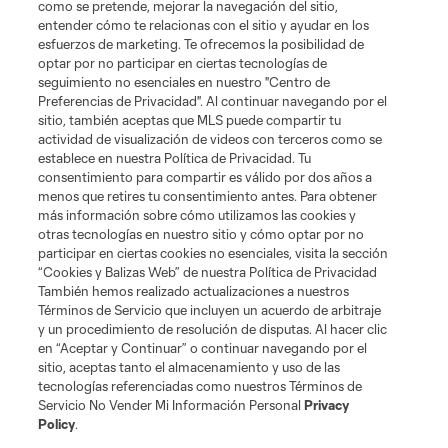
como se pretende, mejorar la navegación del sitio,
entender cómo te relacionas con el sitio y ayudar en los
esfuerzos de marketing. Te ofrecemos la posibilidad de
optar por no participar en ciertas tecnologías de
seguimiento no esenciales en nuestro "Centro de
Términos de servicio
Política de privacidad
No vender mi información
Preferencias de Privacidad". Al continuar navegando por el
sitio, también aceptas que MLS puede compartir tu
Cookies Settings
actividad de visualización de videos con terceros como se
©2026 MLS. El nombre y escudo de la Major League Soccer y MLS son
establece en nuestra Política de Privacidad. Tu
marcas registradas de League Soccer, L.L.C. (“MLS”). Los nombres y logos
consentimiento para compartir es válido por dos años a
de los equipos de la MLS están registrados y son marcas bajo ley común
menos que retires tu consentimiento antes. Para obtener
de la MLS o son usadas con el permiso de sus propietarios. Uso
desautorizado está prohibido.
más información sobre cómo utilizamos las cookies y
otras tecnologías en nuestro sitio y cómo optar por no
participar en ciertas cookies no esenciales, visita la sección
“Cookies y Balizas Web” de nuestra Política de Privacidad
También hemos realizado actualizaciones a nuestros
Términos de Servicio que incluyen un acuerdo de arbitraje
y un procedimiento de resolución de disputas. Al hacer clic
en “Aceptar y Continuar” o continuar navegando por el
sitio, aceptas tanto el almacenamiento y uso de las
tecnologías referenciadas como nuestros Términos de
Servicio No Vender Mi Información Personal
Privacy
Policy
.