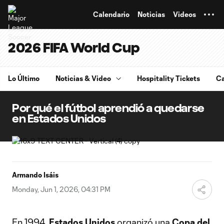
TENT
Calendario
Noticias
Videos
2026 FIFA World Cup
Lo Último
Noticias & Video
Hospitality Tickets
Ca
Por qué el fútbol aprendió a quedarse
en Estados Unidos
Armando Isáis
Monday, Jun 1, 2026, 04:31 PM
En 1994,
Estados Unidos
organizó una
Copa del