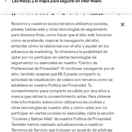
Leo Messi, y el mapa para seguirlo en Inter Miami
Messi entró al club LeBron–Brady, donde el GOAT vence al
tiempo
Nosotros y nuestros socios terceros utilizamos cookies,
píxeles, balizas web y otras tecnologías de seguimiento
para diversos fines, como hacer que el sitio web funcione
como se pretende, mejorar la navegación del sitio,
entender cómo te relacionas con el sitio y ayudar en los
esfuerzos de marketing. Te ofrecemos la posibilidad de
Video
optar por no participar en ciertas tecnologías de
seguimiento no esenciales en nuestro "Centro de
Preferencias de Privacidad". Al continuar navegando por el
Miguel Almirón: A letter to Paraguay,
sitio, también aceptas que MLS puede compartir tu
to family
actividad de visualización de videos con terceros como se
2:46
establece en nuestra Política de Privacidad. Tu
consentimiento para compartir es válido por dos años a
menos que retires tu consentimiento antes. Para obtener
más información sobre cómo utilizamos las cookies y
WATCH: Paraguay midfielder Miguel
Almirón | 2026 FIFA World Cup
otras tecnologías en nuestro sitio y cómo optar por no
participar en ciertas cookies no esenciales, visita la sección
6:23
“Cookies y Balizas Web” de nuestra Política de Privacidad
También hemos realizado actualizaciones a nuestros
Términos de Servicio que incluyen un acuerdo de arbitraje