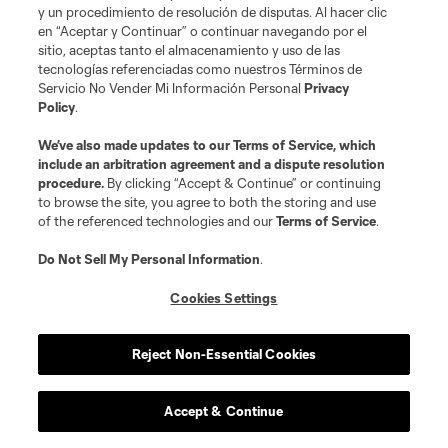
y un procedimiento de resolución de disputas. Al hacer clic
WATCH: Panama midfielder Anibal
Godoy | 2026 FIFA World Cup
en “Aceptar y Continuar” o continuar navegando por el
sitio, aceptas tanto el almacenamiento y uso de las
4:02
tecnologías referenciadas como nuestros Términos de
Servicio No Vender Mi Información Personal
Privacy
Policy
.
We’ve also made updates to our
Terms of Service
, which
include an arbitration agreement and a dispute resolution
procedure.
By clicking “Accept & Continue” or continuing
to browse the site, you agree to both the storing and use
of the referenced technologies and our
Terms of Service
.
Acerca de MLS
Do Not Sell My Personal Information
.
Social
Cookies Settings
Tienda
Reject Non-Essential Cookies
Club Sites
Accept & Continue