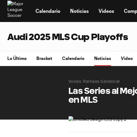
TENT
Calendario
Noticias
Videos
Comp
Audi 2025 MLS Cup Playoffs
Lo Último
Bracket
Calendario
Noticias
Video
Voces: Ramses Sandoval
Las Series al Me
en MLS