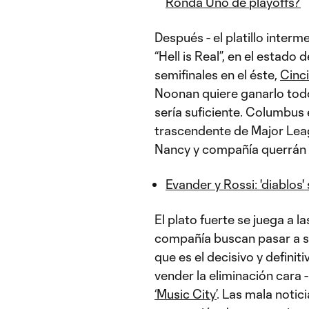
Ronda Uno de playoffs?
Después - el platillo interm
“Hell is Real”, en el estad
semifinales en el éste,
Cinci
Noonan quiere ganarlo todo
sería suficiente. Columbus 
trascendente de Major Leag
Nancy y compañía querrán po
Evander y Rossi: 'diablos
El plato fuerte se juega a l
compañía buscan pasar a se
que es el decisivo y definit
vender la eliminación cara -
‘Music City’
. Las mala notic