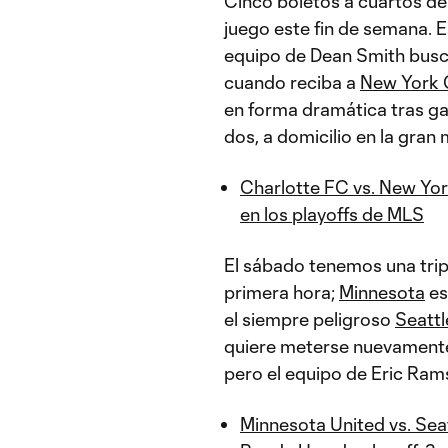
Cinco boletos a cuartos de 
juego este fin de semana. E
equipo de Dean Smith busc
cuando reciba a
New York 
en forma dramática tras ga
dos, a domicilio en la gran 
Charlotte FC vs. New York
en los playoffs de MLS
El sábado tenemos una tripl
primera hora;
Minnesota
es
el siempre peligroso
Seatt
quiere meterse nuevamente 
pero el equipo de Eric Rams
Minnesota United vs. Sea