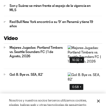
Son y Suárez se miran frente al espejo de la vigencia en
MLS
Red Bull New York encontró a su ‘9’ en Panamá y tiene 19
años
Video
Mejores Jugadas: Portland Timbers
vs. Seattle Sounders FC | 1 de
Agosto, 2026
10:32
Gol: B. Bye vs. SEA, 82'
0:58
Nosotros y nuestros socios terceros utilizamos cookies,
Mejores Jugadas: LA Galaxy vs. FC
píxeles, balizas web y otras tecnologías de seguimiento
Dallas | 1 de Agosto, 2026