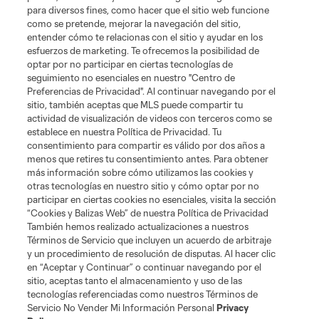
para diversos fines, como hacer que el sitio web funcione
como se pretende, mejorar la navegación del sitio,
10:24
entender cómo te relacionas con el sitio y ayudar en los
esfuerzos de marketing. Te ofrecemos la posibilidad de
optar por no participar en ciertas tecnologías de
Gol: A. Jabbari vs. SJ, 90+5'
seguimiento no esenciales en nuestro "Centro de
Preferencias de Privacidad". Al continuar navegando por el
sitio, también aceptas que MLS puede compartir tu
0:45
actividad de visualización de videos con terceros como se
establece en nuestra Política de Privacidad. Tu
consentimiento para compartir es válido por dos años a
menos que retires tu consentimiento antes. Para obtener
más información sobre cómo utilizamos las cookies y
otras tecnologías en nuestro sitio y cómo optar por no
participar en ciertas cookies no esenciales, visita la sección
“Cookies y Balizas Web” de nuestra Política de Privacidad
También hemos realizado actualizaciones a nuestros
Acerca de MLS
Términos de Servicio que incluyen un acuerdo de arbitraje
y un procedimiento de resolución de disputas. Al hacer clic
en “Aceptar y Continuar” o continuar navegando por el
Social
sitio, aceptas tanto el almacenamiento y uso de las
tecnologías referenciadas como nuestros Términos de
Servicio No Vender Mi Información Personal
Privacy
Tienda