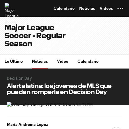
TENT
Calendario
Noticias
Videos
Major League
Soccer - Regular
Season
Lo Último
Noticias
Video
Calendario
Decision Day
Alerta latina: los jovenes de MLS que
pueden romperla en Decision Day
María Andreina Lopez