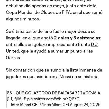
debut se dio apenas en mayo, justo ante de la
Copa Mundial de Clubes de FIFA
, en el que sumó
algunos minutos.
Su última parte del año fue lo mejor desde su
llegada, en el que anotó
2 goles y 3 asistencias
:
entre ellos un golazo impresionante frente
D.C
United,
que le ayudó a sumar un punto a 'las
Garzas'.
Sin contar con que se sumó a la lista inmensa de
jugadores que asistieron a Messi en su historia.
65' | QUE GOLAZOOOO DE BALTASAR 💥
#DCvMIA
[1-1]
@MLS
pic.twitter.com/WbjraXQP7G
— Inter Miami CF (@InterMiamiCF)
August 24, 2025