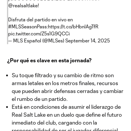
@realsaltlake
!
Disfruta del partido en vivo en
#MLSSeasonPass
:
https://t.co/bHbnlAgTfR
pic.twitter.com/Z5s1G9QCCi
— MLS Español (@MLSes)
September 14, 2025
¿Por qué es clave en esta jornada?
Su toque filtrado y su cambio de ritmo son
armas letales en los metros finales, recursos
que pueden abrir defensas cerradas y cambiar
el rumbo de un partido.
Está en condiciones de asumir el liderazgo de
Real Salt Lake en un duelo que define el futuro
inmediato del club, cargando con la
responsabilidad de ser el jugador diferencial.