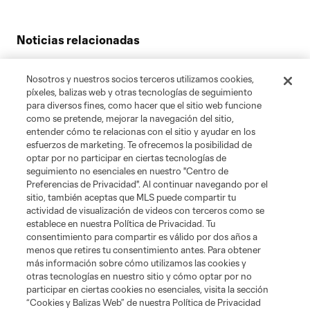
Noticias relacionadas
Evander vuelve a reinar con otro récord, justo a tiempo
para Leagues Cup
Nosotros y nuestros socios terceros utilizamos cookies,
píxeles, balizas web y otras tecnologías de seguimiento
Son y Suárez se miran frente al espejo de la vigencia en
para diversos fines, como hacer que el sitio web funcione
MLS
como se pretende, mejorar la navegación del sitio,
entender cómo te relacionas con el sitio y ayudar en los
Felipe Mora se despide de Portland como mejor sabe:
esfuerzos de marketing. Te ofrecemos la posibilidad de
con goles
optar por no participar en ciertas tecnologías de
seguimiento no esenciales en nuestro "Centro de
Preferencias de Privacidad". Al continuar navegando por el
sitio, también aceptas que MLS puede compartir tu
actividad de visualización de videos con terceros como se
establece en nuestra Política de Privacidad. Tu
consentimiento para compartir es válido por dos años a
menos que retires tu consentimiento antes. Para obtener
más información sobre cómo utilizamos las cookies y
otras tecnologías en nuestro sitio y cómo optar por no
participar en ciertas cookies no esenciales, visita la sección
“Cookies y Balizas Web” de nuestra Política de Privacidad