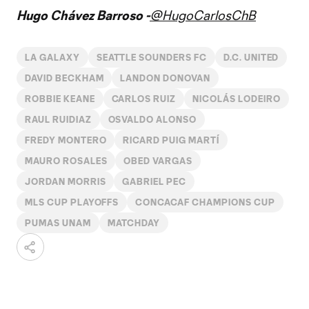
Hugo Chávez Barroso -
@HugoCarlosChB
LA GALAXY
SEATTLE SOUNDERS FC
D.C. UNITED
DAVID BECKHAM
LANDON DONOVAN
ROBBIE KEANE
CARLOS RUIZ
NICOLÁS LODEIRO
RAUL RUIDIAZ
OSVALDO ALONSO
FREDY MONTERO
RICARD PUIG MARTÍ
MAURO ROSALES
OBED VARGAS
JORDAN MORRIS
GABRIEL PEC
MLS CUP PLAYOFFS
CONCACAF CHAMPIONS CUP
PUMAS UNAM
MATCHDAY