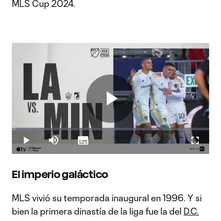
MLS Cup 2024.
Play
Loaded
:
2.36%
Play
Mute
Subtitles
Fullscr
Video
El imperio galáctico
MLS vivió su temporada inaugural en 1996. Y si
bien la primera dinastía de la liga fue la del
D.C.