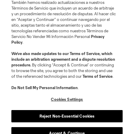
También hemos realizado actualizaciones a nuestros
Acerca de MLS
Términos de Servicio que incluyen un acuerdo de arbitraje
y un procedimiento de resolución de disputas. Al hacer clic
en “Aceptar y Continuar” o continuar navegando por el
Social
sitio, aceptas tanto el almacenamiento y uso de las
tecnologías referenciadas como nuestros Términos de
Servicio No Vender Mi Información Personal
Privacy
Tienda
Policy
.
Club Sites
We’ve also made updates to our
Terms of Service
, which
include an arbitration agreement and a dispute resolution
procedure.
By clicking “Accept & Continue” or continuing
to browse the site, you agree to both the storing and use
of the referenced technologies and our
Terms of Service
.
Do Not Sell My Personal Information
.
Cookies Settings
Términos de servicio
Política de privacidad
No vender mi información
Cookies Settings
Reject Non-Essential Cookies
©2026 MLS. El nombre y escudo de la Major League Soccer y MLS son
marcas registradas de League Soccer, L.L.C. (“MLS”). Los nombres y logos
de los equipos de la MLS están registrados y son marcas bajo ley común
de la MLS o son usadas con el permiso de sus propietarios. Uso
Accept & Continue