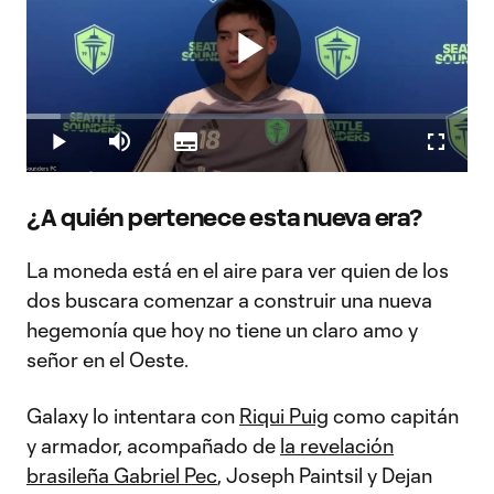
Play
Loaded
:
7.73%
Play
Mute
Subtitles
Fullscr
Video
¿A quién pertenece esta nueva era?
La moneda está en el aire para ver quien de los
dos buscara comenzar a construir una nueva
hegemonía que hoy no tiene un claro amo y
señor en el Oeste.
Galaxy lo intentara con
Riqui Puig
como capitán
y armador, acompañado de
la revelación
brasileña Gabriel Pec
, Joseph Paintsil y Dejan