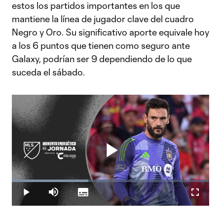
estos los partidos importantes en los que
mantiene la línea de jugador clave del cuadro
Negro y Oro. Su significativo aporte equivale hoy
a los 6 puntos que tienen como seguro ante
Galaxy, podrían ser 9 dependiendo de lo que
suceda el sábado.
Play
Loaded
:
38.86%
Play
Mute
Subtitles
Fullscr
Hugo Lloris protagoniza el Momento Energético de la Jornada
14