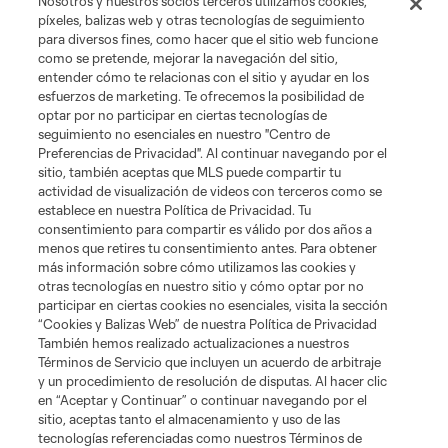
Nosotros y nuestros socios terceros utilizamos cookies,
píxeles, balizas web y otras tecnologías de seguimiento
para diversos fines, como hacer que el sitio web funcione
como se pretende, mejorar la navegación del sitio,
entender cómo te relacionas con el sitio y ayudar en los
esfuerzos de marketing. Te ofrecemos la posibilidad de
optar por no participar en ciertas tecnologías de
seguimiento no esenciales en nuestro "Centro de
Términos de servicio
Política de privacidad
No vender mi información
Preferencias de Privacidad". Al continuar navegando por el
sitio, también aceptas que MLS puede compartir tu
Cookies Settings
actividad de visualización de videos con terceros como se
©2026 MLS. El nombre y escudo de la Major League Soccer y MLS son
establece en nuestra Política de Privacidad. Tu
marcas registradas de League Soccer, L.L.C. (“MLS”). Los nombres y logos
consentimiento para compartir es válido por dos años a
de los equipos de la MLS están registrados y son marcas bajo ley común
menos que retires tu consentimiento antes. Para obtener
de la MLS o son usadas con el permiso de sus propietarios. Uso
desautorizado está prohibido.
más información sobre cómo utilizamos las cookies y
otras tecnologías en nuestro sitio y cómo optar por no
participar en ciertas cookies no esenciales, visita la sección
“Cookies y Balizas Web” de nuestra Política de Privacidad
También hemos realizado actualizaciones a nuestros
Términos de Servicio que incluyen un acuerdo de arbitraje
y un procedimiento de resolución de disputas. Al hacer clic
en “Aceptar y Continuar” o continuar navegando por el
sitio, aceptas tanto el almacenamiento y uso de las
tecnologías referenciadas como nuestros Términos de