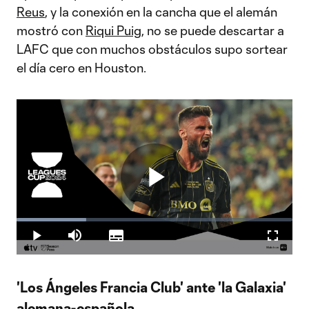
Reus
, y la conexión en la cancha que el alemán
mostró con
Riqui Puig
, no se puede descartar a
LAFC que con muchos obstáculos supo sortear
el día cero en Houston.
Play
Loaded
:
25.30%
Play
Mute
Subtitles
Fullscr
Video
'Los Ángeles Francia Club' ante 'la Galaxia'
alemana-española